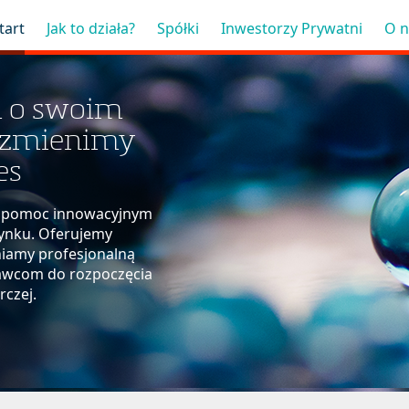
tart
Jak to działa?
Spółki
Inwestorzy Prywatni
O n
 o swoim
 zmienimy
es
st pomoc innowacyjnym
rynku. Oferujemy
niamy profesjonalną
awcom do rozpoczęcia
rczej.