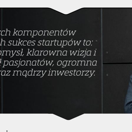
zych komponentów
 sukces startupów to:
mysł, klarowna wizja i
ół pasjonatów, ogromna
raz mądrzy inwestorzy.