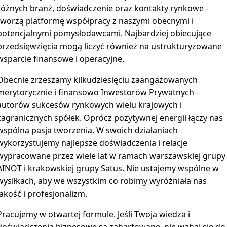
różnych branż, doświadczenie oraz kontakty rynkowe -
tworzą platformę współpracy z naszymi obecnymi i
potencjalnymi pomysłodawcami. Najbardziej obiecujące
przedsięwzięcia mogą liczyć również na ustrukturyzowane
wsparcie finansowe i operacyjne.
Obecnie zrzeszamy kilkudziesięciu zaangażowanych
merytorycznie i finansowo Inwestorów Prywatnych -
autorów sukcesów rynkowych wielu krajowych i
zagranicznych spółek. Oprócz pozytywnej energii łączy nas
wspólna pasja tworzenia. W swoich działaniach
wykorzystujemy najlepsze doświadczenia i relacje
wypracowane przez wiele lat w ramach warszawskiej grupy
AINOT i krakowskiej grupy Satus. Nie ustajemy wspólne w
wysiłkach, aby we wszystkim co robimy wyróżniała nas
jakość i profesjonalizm.
Pracujemy w otwartej formule. Jeśli Twoja wiedza i