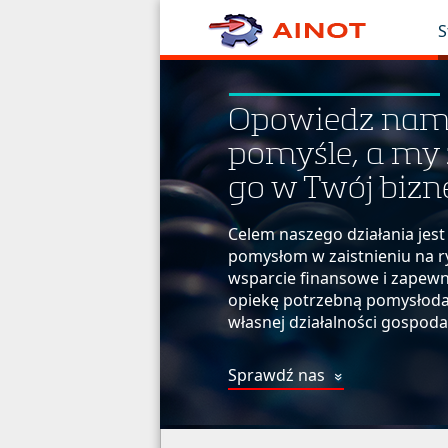
S
Opowiedz nam
pomyśle, a my
go w Twój bizn
Celem naszego działania je
pomysłom w zaistnieniu na 
wsparcie finansowe i zapew
opiekę potrzebną pomysłod
własnej działalności gospoda
Sprawdź nas
»