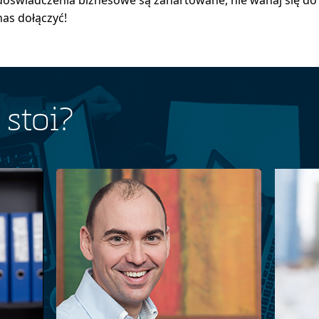
doświadczenia biznesowe są zahartowane, nie wahaj się do
nas dołączyć!
stoi?