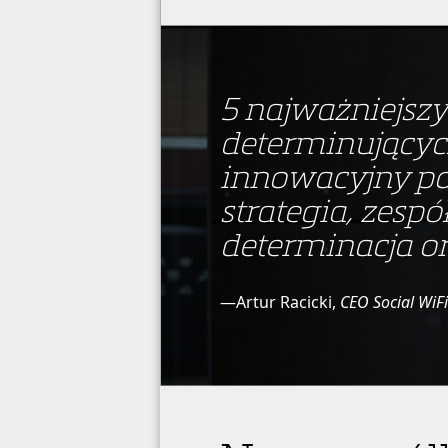
5 najważniejs
determinujących
innowacyjny po
strategia, zesp
determinacja o
—Artur Racicki,
CEO Social WiFi