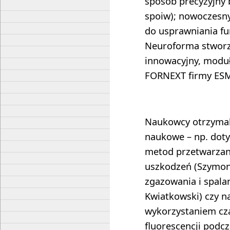
sposób precyzyjny
spoiw); nowoczesn
do usprawniania fu
Neuroforma stworzo
innowacyjny, moduł
FORNEXT firmy ESMG
Naukowcy otrzymal
naukowe – np. dot
metod przetwarzan
uszkodzeń (Szymon
zgazowania i spala
Kwiatkowski) czy n
wykorzystaniem cz
fluorescencji podc