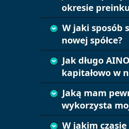
okresie preinku
W jaki sposób 
nowej spółce?
Jak długo AIN
kapitałowo w 
Jaką mam pewno
wykorzysta mo
W jakim czasie