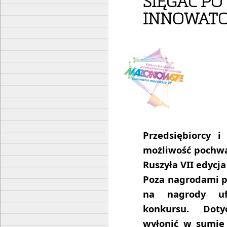
SIĘGAĆ PO
INNOWAT
Przedsiębiorcy 
możliwość pochwa
Ruszyła VII edyc
Poza nagrodami p
na nagrody uf
konkursu. Doty
wyłonić w sumie