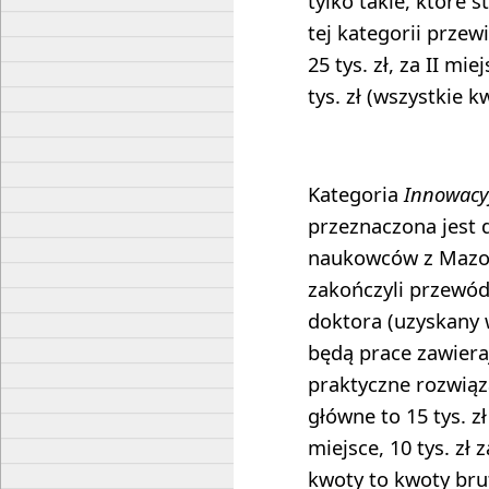
tylko takie, które s
tej kategorii przew
25 tys. zł, za II miej
tys. zł (wszystkie k
Kategoria
Innowacy
przeznaczona jest 
naukowców z Mazow
zakończyli przewód
doktora (uzyskany w
będą prace zawiera
praktyczne rozwiąz
główne to 15 tys. zł 
miejsce, 10 tys. zł 
kwoty to kwoty bru