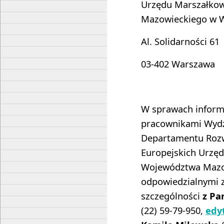
Urzędu Marszałko
Mazowieckiego w 
Al. Solidarności 61
03-402 Warszawa
W sprawach informa
pracownikami Wydz
Departamentu Rozw
Europejskich Urzę
Województwa Mazo
odpowiedzialnymi z
szczególności
z Pa
(22) 59-79-950,
edy