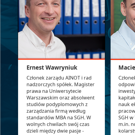
Ernest Wawryniuk
Macie
Członek zarządu AINOT i rad
Człone
nadzorczych spółek. Magister
odpowi
prawa na Uniwersytecie
inwesty
Warszawskim oraz absolwent
kapita
studiów podyplomowych z
nauk e
zarządzania firmą według
pracow
standardów MBA na SGH. W
SGH w 
wolnych chwilach swój czas
m.in. 
dzieli między dwie pasje -
kolarst