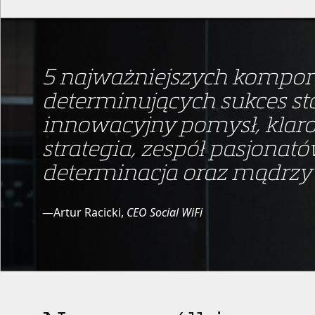
5 najważniejszych kompo
determinujących sukces st
innowacyjny pomysł, klaro
strategia, zespół pasjona
determinacja oraz mądrzy 
—Artur Racicki,
CEO Social WiFi