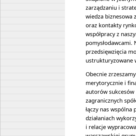
zarządzaniu i stra
wiedza biznesowa z
oraz kontakty rynk
współpracy z naszy
pomysłodawcami. N
przedsięwzięcia mo
ustrukturyzowane w
Obecnie zrzeszamy
merytorycznie i fi
autorów sukcesów 
zagranicznych spół
łączy nas wspólna 
działaniach wykorz
i relacje wypracow
warszawskiej grupy