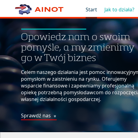
Start
Jak to działa?
Opowiedz nam o swoim
pomyśle, a my zmienimy
go w Twój biznes
Celem naszego działania jest pomoc innowacyjny
pomysłom w zaistnieniu na rynku. Oferujemy
wsparcie finansowe i zapewniamy profesjonalną
opiekę potrzebną pomysłodawcom do rozpoczęci
własnej działalności gospodarczej.
Sprawdź nas
»