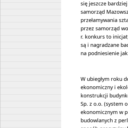
się jeszcze bardzi
samorząd Mazowsza
przełamywania szt
przez samorząd w
r. konkurs to inicj
są i nagradzane ba
na podniesienie jak
W ubiegłym roku do
ekonomiczny i eko
konstrukcji budyn
Sp. z o.o. (system 
ekonomicznym w pr
budowlanych z perli