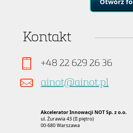
Otwórz fo
Kontakt
+48 22 629 26 36
ainot@ainot.pl
Akcelerator Innowacji NOT Sp. z o.o.
ul. Żurawia 43 (II piętro)
00-680 Warszawa