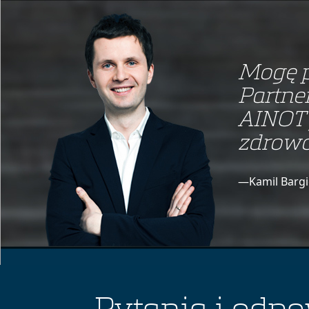
Mogę p
Partne
AINOT 
zdrowo
—Kamil Bargi