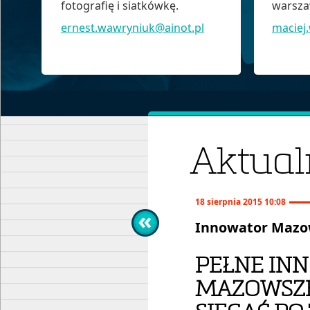
fotografię i siatkówkę.
warszaw
ernest.wawryniuk@ainot.pl
maciej
Aktual
18 sierpnia 2015 10:08
Innowator Mazo
PEŁNE IN
MAZOWSZE