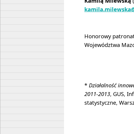
Kamilą Milewską
(
kamila.milewska
Honorowy patronat
Województwa Mazo
*
Działalność innow
2011-2013
, GUS, In
statystyczne, Wars