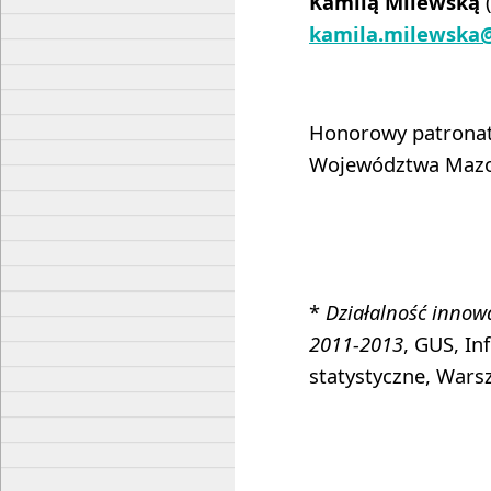
Kamilą Milewską
(
kamila.milewska
Honorowy patronat
Województwa Mazo
*
Działalność innow
2011-2013
, GUS, In
statystyczne, Wars