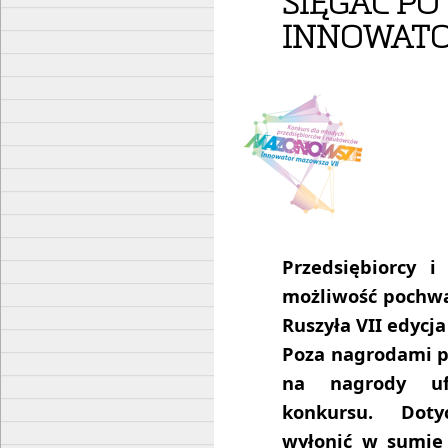
SIĘGAĆ PO
INNOWAT
Przedsiębiorcy 
możliwość pochwa
Ruszyła VII edyc
Poza nagrodami p
na nagrody uf
konkursu. Doty
wyłonić w sumie