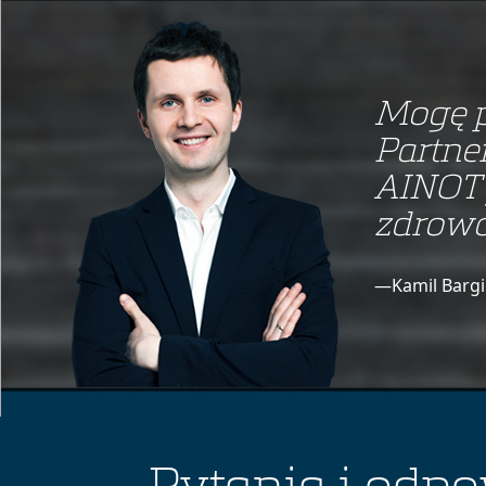
Mogę p
Partne
AINOT 
zdrowo
—Kamil Bargi