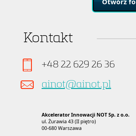
Otwórz fo
Kontakt
+48 22 629 26 36
ainot@ainot.pl
Akcelerator Innowacji NOT Sp. z o.o.
ul. Żurawia 43 (II piętro)
00-680 Warszawa