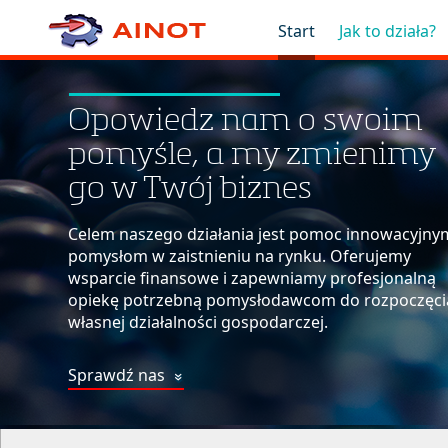
Start
Jak to działa?
Opowiedz nam o swoim
pomyśle, a my zmienimy
go w Twój biznes
Celem naszego działania jest pomoc innowacyjny
pomysłom w zaistnieniu na rynku. Oferujemy
wsparcie finansowe i zapewniamy profesjonalną
opiekę potrzebną pomysłodawcom do rozpoczęci
własnej działalności gospodarczej.
Sprawdź nas
»