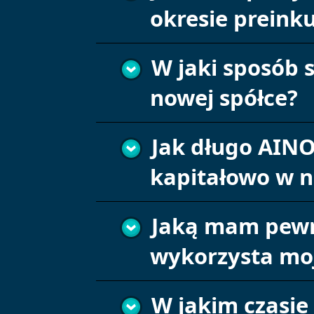
okresie preinku
W jaki sposób 
nowej spółce?
Jak długo AIN
kapitałowo w 
Jaką mam pewno
wykorzysta mo
W jakim czasie