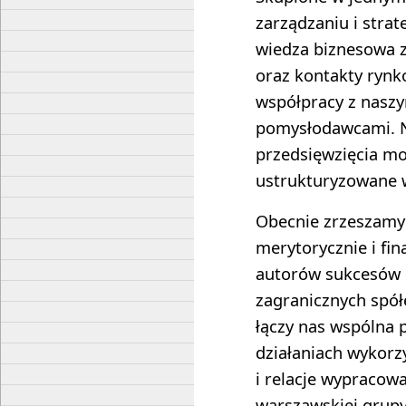
zarządzaniu i stra
wiedza biznesowa z
oraz kontakty rynk
współpracy z naszy
pomysłodawcami. N
przedsięwzięcia mo
ustrukturyzowane w
Obecnie zrzeszamy
merytorycznie i fi
autorów sukcesów 
zagranicznych spół
łączy nas wspólna 
działaniach wykorz
i relacje wypracow
warszawskiej grupy