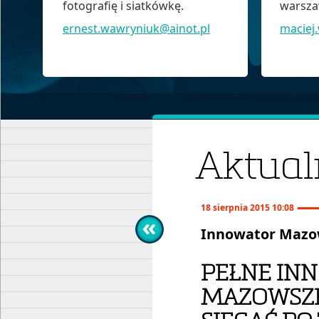
fotografię i siatkówkę.
warszaw
ernest.wawryniuk@ainot.pl
maciej
Aktual
18 sierpnia 2015 10:08
Innowator Mazo
PEŁNE IN
MAZOWSZE