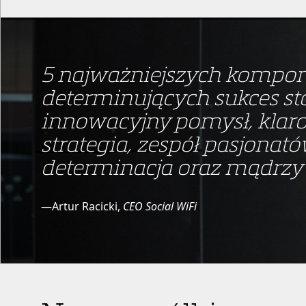
5 najważniejszych kompo
determinujących sukces st
innowacyjny pomysł, klaro
strategia, zespół pasjona
determinacja oraz mądrzy 
—Artur Racicki,
CEO Social WiFi