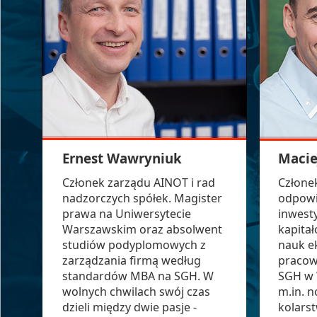
Ernest Wawryniuk
Macie
Członek zarządu AINOT i rad
Człone
nadzorczych spółek. Magister
odpowi
prawa na Uniwersytecie
inwesty
Warszawskim oraz absolwent
kapita
studiów podyplomowych z
nauk e
zarządzania firmą według
pracow
standardów MBA na SGH. W
SGH w 
wolnych chwilach swój czas
m.in. 
dzieli między dwie pasje -
kolarst