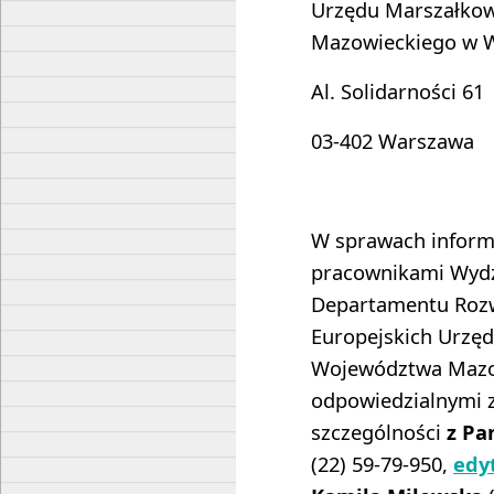
Urzędu Marszałko
Mazowieckiego w 
Al. Solidarności 61
03-402 Warszawa
W sprawach informa
pracownikami Wydz
Departamentu Rozw
Europejskich Urzę
Województwa Mazo
odpowiedzialnymi z
szczególności
z Pa
(22) 59-79-950,
edy