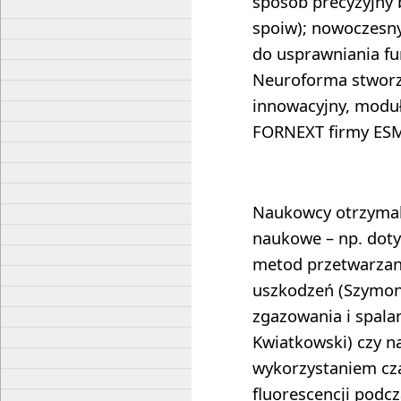
sposób precyzyjny
spoiw); nowoczesn
do usprawniania fu
Neuroforma stworzo
innowacyjny, moduł
FORNEXT firmy ESMG
Naukowcy otrzymal
naukowe – np. dot
metod przetwarzan
uszkodzeń (Szymon
zgazowania i spala
Kwiatkowski) czy n
wykorzystaniem cz
fluorescencji podc