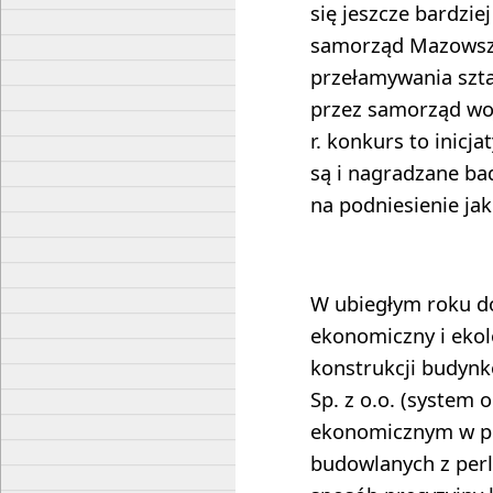
się jeszcze bardzi
samorząd Mazowsza
przełamywania szt
przez samorząd w
r. konkurs to inicj
są i nagradzane ba
na podniesienie jak
W ubiegłym roku do
ekonomiczny i eko
konstrukcji budyn
Sp. z o.o. (system 
ekonomicznym w pr
budowlanych z perli