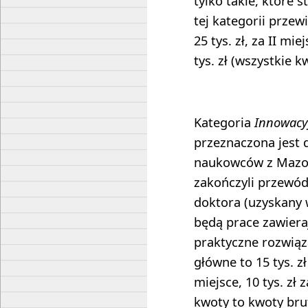
tylko takie, które s
tej kategorii przew
25 tys. zł, za II miej
tys. zł (wszystkie k
Kategoria
Innowacy
przeznaczona jest 
naukowców z Mazow
zakończyli przewód
doktora (uzyskany w
będą prace zawiera
praktyczne rozwiąz
główne to 15 tys. zł 
miejsce, 10 tys. zł 
kwoty to kwoty bru