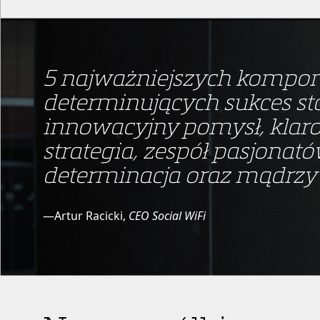
5 najważniejszych kompo
determinujących sukces st
innowacyjny pomysł, klaro
strategia, zespół pasjona
determinacja oraz mądrzy 
—Artur Racicki,
CEO Social WiFi