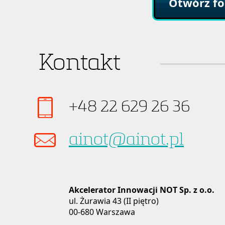
Otwórz fo
Kontakt
+48 22 629 26 36
ainot@ainot.pl
Akcelerator Innowacji NOT Sp. z o.o.
ul. Żurawia 43 (II piętro)
00-680 Warszawa