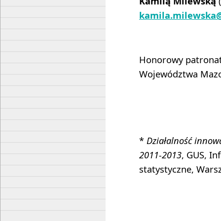
Kamilą Milewską
(
kamila.milewska
Honorowy patronat
Województwa Mazo
*
Działalność innow
2011-2013
, GUS, In
statystyczne, Wars