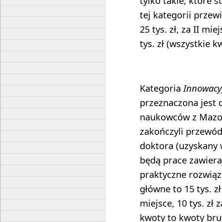
tylko takie, które s
tej kategorii przew
25 tys. zł, za II miej
tys. zł (wszystkie k
Kategoria
Innowacy
przeznaczona jest 
naukowców z Mazow
zakończyli przewód
doktora (uzyskany w
będą prace zawiera
praktyczne rozwiąz
główne to 15 tys. zł 
miejsce, 10 tys. zł 
kwoty to kwoty bru