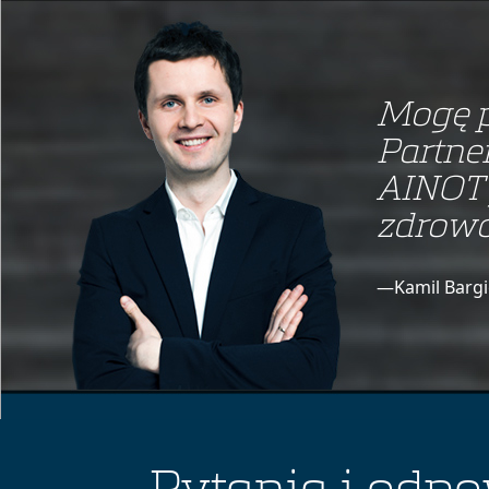
Mogę p
Partne
AINOT 
zdrowo
—Kamil Bargi