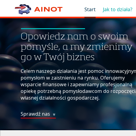
Start
Jak to działa?
Opowiedz nam o swoim
pomyśle, a my zmienimy
go w Twój biznes
Celem naszego działania jest pomoc innowacyjny
pomysłom w zaistnieniu na rynku. Oferujemy
wsparcie finansowe i zapewniamy profesjonalną
opiekę potrzebną pomysłodawcom do rozpoczęci
własnej działalności gospodarczej.
Sprawdź nas
»