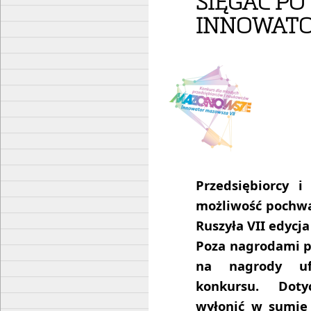
SIĘGAĆ PO
INNOWAT
Przedsiębiorcy 
możliwość pochwa
Ruszyła VII edyc
Poza nagrodami p
na nagrody uf
konkursu. Doty
wyłonić w sumie