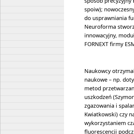
sposób precyzyjny
spoiw); nowoczesn
do usprawniania fu
Neuroforma stworzo
innowacyjny, moduł
FORNEXT firmy ESMG
Naukowcy otrzymal
naukowe – np. dot
metod przetwarzan
uszkodzeń (Szymon
zgazowania i spala
Kwiatkowski) czy n
wykorzystaniem cz
fluorescencji podc