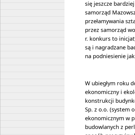
się jeszcze bardzi
samorząd Mazowsza
przełamywania szt
przez samorząd w
r. konkurs to inicj
są i nagradzane ba
na podniesienie jak
W ubiegłym roku do
ekonomiczny i eko
konstrukcji budyn
Sp. z o.o. (system 
ekonomicznym w pr
budowlanych z perli