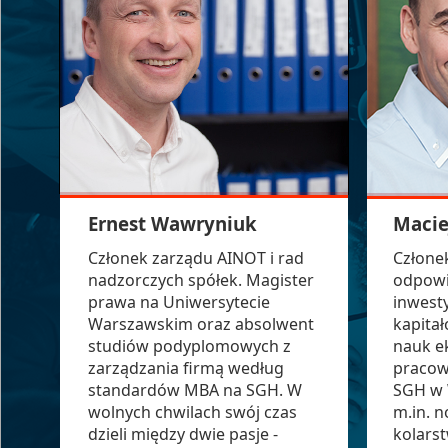
Ernest Wawryniuk
Macie
Członek zarządu AINOT i rad
Człone
nadzorczych spółek. Magister
odpowi
prawa na Uniwersytecie
inwesty
Warszawskim oraz absolwent
kapita
studiów podyplomowych z
nauk e
zarządzania firmą według
pracow
standardów MBA na SGH. W
SGH w 
wolnych chwilach swój czas
m.in. 
dzieli między dwie pasje -
kolarst