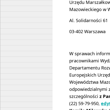
Urzędu Marszałko
Mazowieckiego w 
Al. Solidarności 61
03-402 Warszawa
W sprawach informa
pracownikami Wydz
Departamentu Rozw
Europejskich Urzę
Województwa Mazo
odpowiedzialnymi z
szczególności
z Pa
(22) 59-79-950,
edy