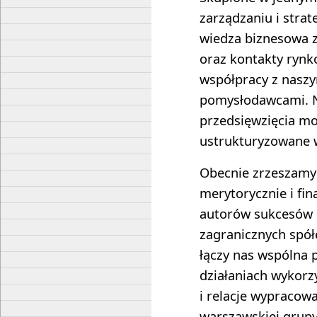
zarządzaniu i stra
wiedza biznesowa z
oraz kontakty rynk
współpracy z naszy
pomysłodawcami. N
przedsięwzięcia mo
ustrukturyzowane w
Obecnie zrzeszamy
merytorycznie i fi
autorów sukcesów 
zagranicznych spół
łączy nas wspólna 
działaniach wykorz
i relacje wypracow
warszawskiej grupy