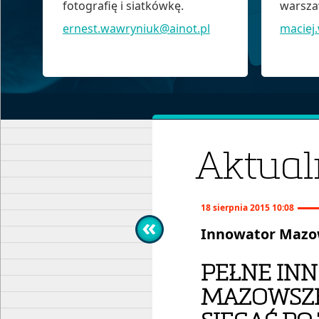
fotografię i siatkówkę.
warszaw
ernest.wawryniuk@ainot.pl
maciej
Aktual
18 sierpnia 2015 10:08
Innowator Mazo
PEŁNE IN
MAZOWSZE