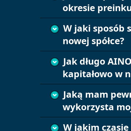
okresie preinku
W jaki sposób 
nowej spółce?
Jak długo AIN
kapitałowo w 
Jaką mam pewno
wykorzysta mo
W jakim czasie